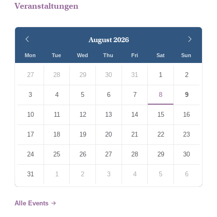
Veranstaltungen
Previous
Next
August
2026
Month
Month
Mon
Tue
Wed
Thu
Fri
Sat
Sun
Skip
calendar
27
28
29
30
31
1
2
days
3
4
5
6
7
8
9
10
11
12
13
14
15
16
17
18
19
20
21
22
23
24
25
26
27
28
29
30
31
1
2
3
4
5
6
Back
to
Alle Events
calendar
days