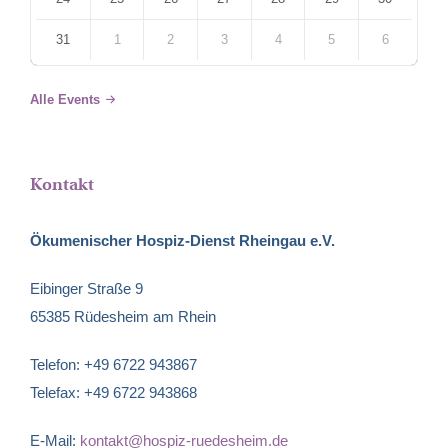
31
1
2
3
4
5
6
Back
to
Alle Events
calendar
days
Kontakt
Ökumenischer Hospiz-Dienst Rheingau e.V.
Eibinger Straße 9
65385 Rüdesheim am Rhein
Telefon: +49 6722 943867
Telefax: +49 6722 943868
E-Mail:
kontakt@hospiz-ruedesheim.de