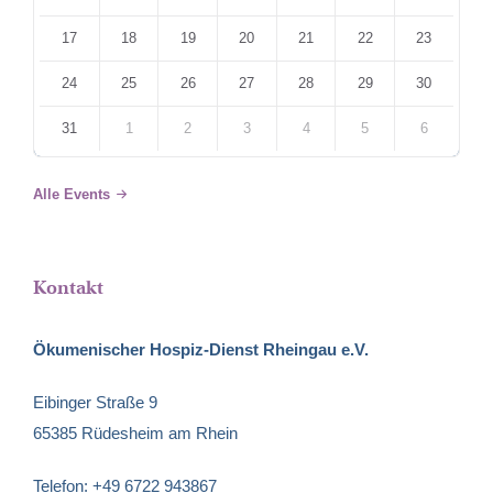
17
18
19
20
21
22
23
24
25
26
27
28
29
30
31
1
2
3
4
5
6
Back
to
Alle Events
calendar
days
Kontakt
Ökumenischer Hospiz-Dienst Rheingau e.V.
Eibinger Straße 9
65385 Rüdesheim am Rhein
Telefon: +49 6722 943867