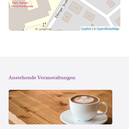
Leaflet
| ©
OpenStreetMap
Anstehende Veranstaltungen
Copyright
by
Pexels