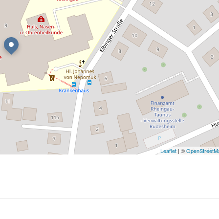
Leaflet
| ©
OpenStreetM