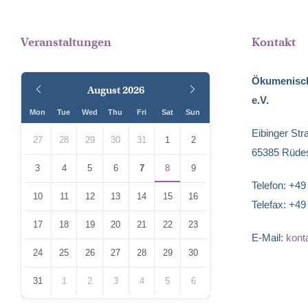
Veranstaltungen
Kontakt
Ökumenisch
Previous
Next
August
2026
e.V.
Month
Month
Mon
Tue
Wed
Thu
Fri
Sat
Sun
Skip
Eibinger Str
calendar
27
28
29
30
31
1
2
65385 Rüde
days
3
4
5
6
7
8
9
Telefon: +4
10
11
12
13
14
15
16
Telefax: +4
17
18
19
20
21
22
23
E-Mail:
kont
24
25
26
27
28
29
30
31
1
2
3
4
5
6
Back