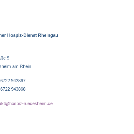
er Hospiz-Dienst Rheingau
aße 9
sheim am Rhein
9 6722 943867
9 6722 943868
akt@hospiz-ruedesheim.de