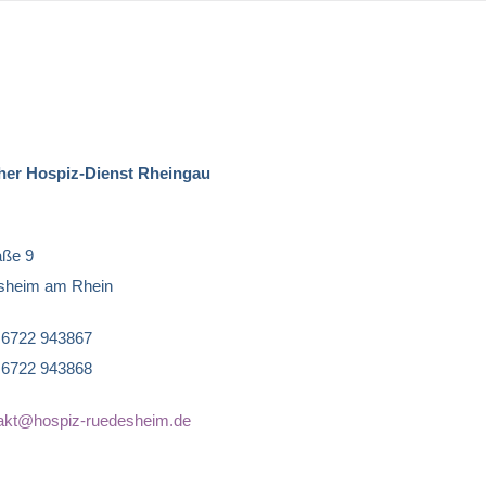
er Hospiz-Dienst Rheingau
aße 9
sheim am Rhein
9 6722 943867
9 6722 943868
akt@hospiz-ruedesheim.de