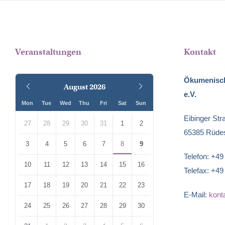
Veranstaltungen
Kontakt
Ökumenisch
Previous
Next
August
2026
e.V.
Month
Month
Mon
Tue
Wed
Thu
Fri
Sat
Sun
Skip
Eibinger Str
calendar
27
28
29
30
31
1
2
65385 Rüde
days
3
4
5
6
7
8
9
Telefon: +4
10
11
12
13
14
15
16
Telefax: +4
17
18
19
20
21
22
23
E-Mail:
kont
24
25
26
27
28
29
30