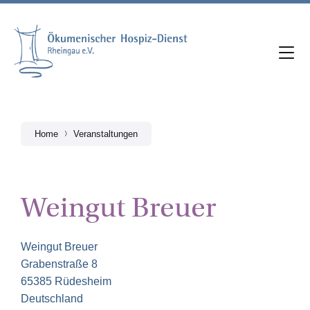
Skip
Skip
Skip
to
to
to
content
main
footer
navigation
Home
Veranstaltungen
Weingut Breuer
Weingut Breuer
Grabenstraße 8
65385 Rüdesheim
Deutschland