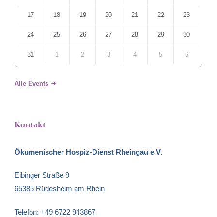
17
18
19
20
21
22
23
24
25
26
27
28
29
30
31
1
2
3
4
5
6
Back
to
Alle Events
calendar
days
Kontakt
Ökumenischer Hospiz-Dienst Rheingau e.V.
Eibinger Straße 9
65385 Rüdesheim am Rhein
Telefon: +49 6722 943867