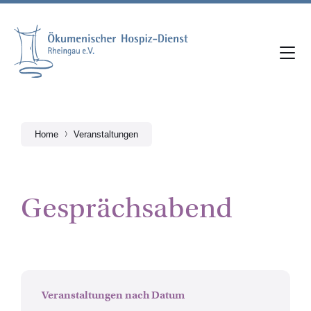
Skip
Skip
Skip
to
to
to
content
main
footer
navigation
Home
Veranstaltungen
Gesprächsabend
Veranstaltungen nach Datum