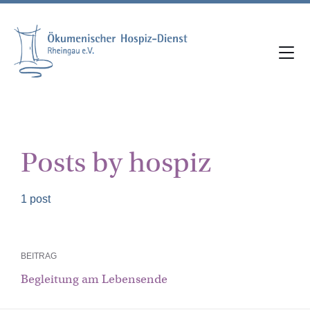
Skip
Skip
Skip
to
to
to
content
main
footer
navigation
Posts by hospiz
1 post
BEITRAG
Begleitung am Lebensende