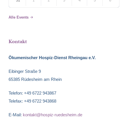
31
1
2
3
4
5
6
Back
to
Alle Events
calendar
days
Kontakt
Ökumenischer Hospiz-Dienst Rheingau e.V.
Eibinger Straße 9
65385 Rüdesheim am Rhein
Telefon: +49 6722 943867
Telefax: +49 6722 943868
E-Mail:
kontakt@hospiz-ruedesheim.de